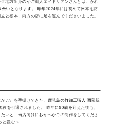
ーク地方出身のかご職人エイドリアンさんとは、かれ
き合いとなります。 昨年2024年には初めて日本を訪
国立と松本、両方の店に足を運んでくださいました。
べかご』を手掛けてきた、鹿児島の竹細工職人 西薗親
で現役を引退されました。 昨年に90歳を迎えた後も、
けたいと、当店向けにおかべかごの制作をしてくださ
っと読む »