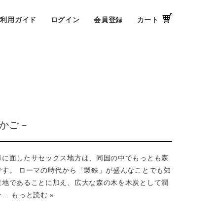
ご利用ガイド
ログイン
会員登録
カート
木かご－
海に面したサセックス地方は、同国の中でもっとも森
です。 ローマの時代から「製鉄」が盛んなことでも知
産地であることに加え、広大な森の木を木炭として潤
そ…
もっと読む »