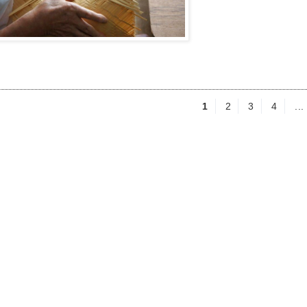
1
2
3
4
...