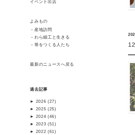
イベント出店
よみもの
－
産地訪問
202
－
わら細工と生きる
1
－
箒をつくる人たち
最新のニュースへ戻る
過去記事
►
2026 (27)
►
8月 (4)
2025 (25)
►
7月 (6)
12月 (1)
2024 (46)
►
6月 (9)
11月 (3)
12月 (1)
2023 (51)
►
5月 (1)
10月 (4)
11月 (3)
12月 (1)
2022 (61)