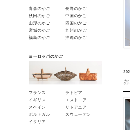
青森のかご
長野のかご
秋田のかご
中国のかご
山形のかご
四国のかご
宮城のかご
九州のかご
福島のかご
沖縄のかご
ヨーロッパのかご
202
お
フランス
ラトビア
イギリス
エストニア
スペイン
リトアニア
ポルトガル
スウェーデン
イタリア