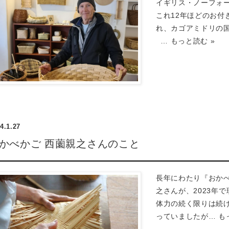
イギリス・ノーフォ
これ12年ほどのお付
れ、カゴアミドリの
…
もっと読む »
4.1.27
かべかご 西薗親之さんのこと
長年にわたり『おか
之さんが、2023年
体力の続く限りは続
っていましたが…
も