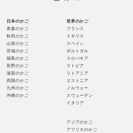
日本のかご
世界のかご
青森のかご
フランス
秋田のかご
イギリス
山形のかご
スペイン
宮城のかご
ポルトガル
福島のかご
スロバキア
長野のかご
ラトビア
滋賀のかご
リトアニア
四国のかご
エストニア
九州のかご
ノルウェー
沖縄のかご
スウェーデン
イタリア
アジアのかご
アフリカのかご