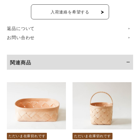
のできる、比較的めずらしいかご素材です。
入荷連絡を希望する
わずかに赤みを帯びた、深めの色。独特のマットな風合いが
返品について
特徴です。
お問い合わせ
ふっくらシルエットのふた付きかごには、とっておきのおや
つを、そっと仕舞っておきたくなります。
関連商品
ただいま在庫切れです
ただいま在庫切れです