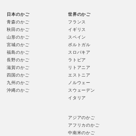
日本のかご
世界のかご
青森のかご
フランス
秋田のかご
イギリス
山形のかご
スペイン
宮城のかご
ポルトガル
福島のかご
スロバキア
長野のかご
ラトビア
滋賀のかご
リトアニア
四国のかご
エストニア
九州のかご
ノルウェー
沖縄のかご
スウェーデン
イタリア
アジアのかご
アフリカのかご
中南米のかご