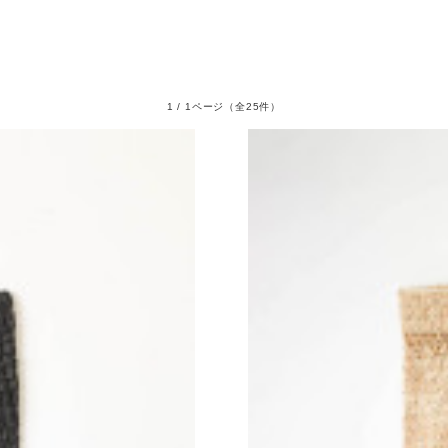
1 / 1ページ
（全25件）