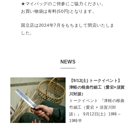
★マイバッグのご持参にご協力ください。
お買い物袋は有料(50円)となります。
国立店は2024年7月をもちまして閉店いたしま
した。
NEWS
【9/12(土) トークイベント】
津軽の根曲竹細工（愛宕×須賀
川対談）
トークイベント 『津軽の根曲
竹細工（愛宕 × 須賀川対
談）』 9月12日(土) 18時～
19時半