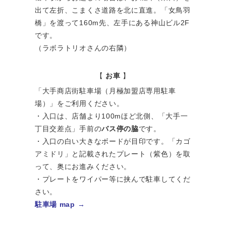
出て左折、こまくさ道路を北に直進。「女鳥羽
橋」を渡って160m先、左手にある神山ビル2F
です。
（ラボラトリオさんの右隣）
【
お車
】
「大手商店街駐車場（月極加盟店専用駐車
場）」をご利用ください。
・入口は、店舗より100mほど北側、「大手一
丁目交差点」手前の
バス停の脇
です。
・入口の白い大きなボードが目印です。「カゴ
アミドリ」と記載されたプレート（紫色）を取
って、奥にお進みください。
・プレートをワイパー等に挟んで駐車してくだ
さい。
駐車場 map →