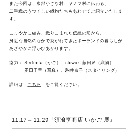
また今回は、東部小さな村、ヤノフ村に伝わる、
二重織のうつくしい織物たちもあわせてご紹介いたしま
す。
こまやかに編み、織りこまれた伝統の形から、
身近な自然のなかで紡がれてきたポーランドの暮らしが
あざやかに浮かびあがります。
協力： Serfenta（かご）、slowart 藤田泉（織物）
疋田千里（写真）、駒井京子（スタイリング）
詳細は
こちら
をご覧ください。
11.17 – 11.29『須浪亨商店 いかご 展』