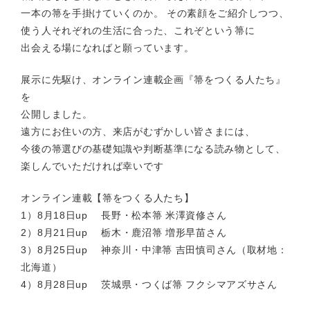
一本の箒を手掛けていくのか。 その素顔をご紹介しつつ、
使う人それぞれの生活に合った、これぞという箒に
出会える場になればと願っています。
展示に先駆け、オンライン連載企画『箒をつくる人たち』
を
公開しました。
遠方にお住いの方、来店がむずかしい皆さまには、
今後の箒選びの基礎知識や判断基準になる読み物として、
楽しんでいただければ幸いです
オンライン連載【箒をつくる人たち】
1）
8月18日up 長野・松本箒 米澤資修さん
2）
8月21日up 栃木・鹿沼箒 増形早苗さん
3）
8月25日up 神奈川・中津箒 吉田慎司さん（取材地：
北海道）
4）
8月28日up 茨城県・つくば箒 フクシマアズサさん