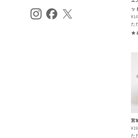
エ
ッ
¥14
た
宮
¥19
た