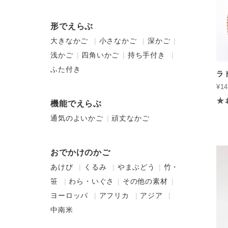
形でえらぶ
大きなかご
小さなかご
深かご
浅かご
四角いかご
持ち手付き
ふた付き
ラ
¥14
機能でえらぶ
通気のよいかご
頑丈なかご
おでかけのかご
あけび
くるみ
やまぶどう
竹・
笹
わら・いぐさ
その他の素材
ヨーロッパ
アフリカ
アジア
中南米