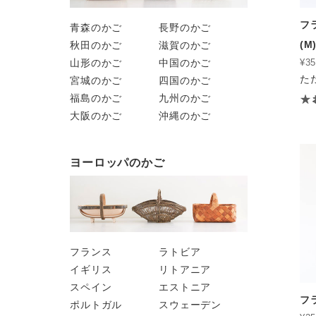
フラ
青森のかご
長野のかご
(M
秋田のかご
滋賀のかご
山形のかご
中国のかご
¥35
た
宮城のかご
四国のかご
福島のかご
九州のかご
大阪のかご
沖縄のかご
ヨーロッパのかご
フランス
ラトビア
イギリス
リトアニア
スペイン
エストニア
フ
ポルトガル
スウェーデン