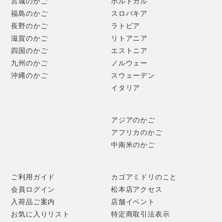
宮城のかご
ポルトガル
福島のかご
スロバキア
長野のかご
ラトビア
滋賀のかご
リトアニア
四国のかご
エストニア
九州のかご
ノルウェー
沖縄のかご
スウェーデン
イタリア
アジアのかご
アフリカのかご
中南米のかご
ご利用ガイド
カゴアミドリのこと
会員ログイン
松本店アクセス
入荷品ご案内
店舗イベント
お気に入りリスト
特定商取引法表示