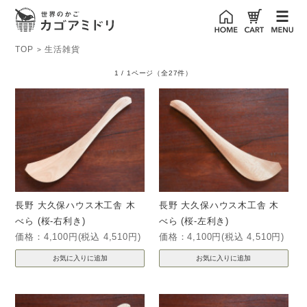
TOP
生活雑貨
>
1 / 1ページ
（全27件）
長野 大久保ハウス木工舎 木
長野 大久保ハウス木工舎 木
べら (桜-右利き)
べら (桜-左利き)
価格：4,100円(税込 4,510円)
価格：4,100円(税込 4,510円)