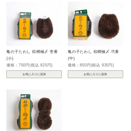
亀の子たわし 棕櫚極〆 壱番
亀の子たわし 棕櫚極〆 弐番
(小)
(中)
価格：750円(税込 825円)
価格：850円(税込 935円)