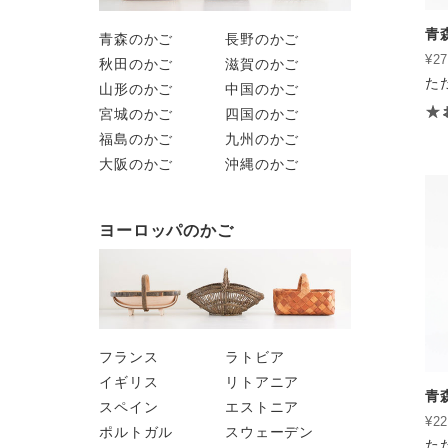
青
青森のかご
長野のかご
¥27
秋田のかご
滋賀のかご
た
山形のかご
中国のかご
宮城のかご
四国のかご
福島のかご
九州のかご
大阪のかご
沖縄のかご
ヨーロッパのかご
フランス
ラトビア
イギリス
リトアニア
青森
スペイン
エストニア
¥22
ポルトガル
スウェーデン
た