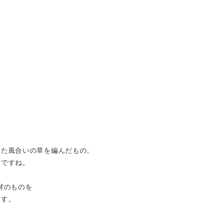
した風合いの草を編んだもの。
りですね。
材のものを
ます。