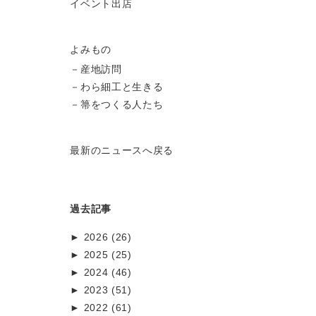
イベント出店
よみもの
－
産地訪問
－
わら細工と生きる
－
箒をつくる人たち
最新のニュースへ戻る
過去記事
►
2026 (26)
►
8月 (3)
2025 (25)
►
7月 (6)
12月 (1)
2024 (46)
►
6月 (9)
11月 (3)
12月 (1)
2023 (51)
►
5月 (1)
10月 (4)
11月 (3)
12月 (1)
2022 (61)