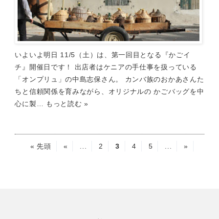
いよいよ明日 11/5（土）は、第一回目となる『かごイ
チ』開催日です！ 出店者はケニアの手仕事を扱っている
「オンプリュ」の中島志保さん。 カンバ族のおかあさんた
ちと信頼関係を育みながら、オリジナルの かごバッグを中
心に製…
もっと読む »
« 先頭
«
...
2
3
4
5
...
»