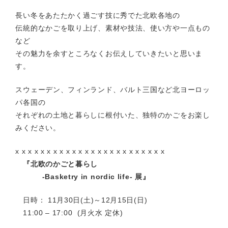
長い冬をあたたかく過ごす技に秀でた北欧各地の
伝統的なかごを取り上げ、素材や技法、使い方や一点もの
など
その魅力を余すところなくお伝えしていきたいと思いま
す。
スウェーデン、フィンランド、バルト三国など北ヨーロッ
パ各国の
それぞれの土地と暮らしに根付いた、独特のかごをお楽し
みください。
x x x x x x x x x x x x x x x x x x x x x x x x
『北欧のかごと暮らし
-Basketry in nordic life- 展』
日時： 11月30日(土)～12月15日(日)
11:00 – 17:00 (月火水 定休)