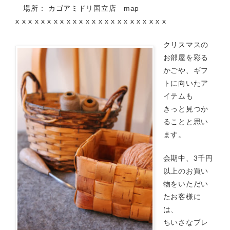
場所： カゴアミドリ国立店
map
x x x x x x x x x x x x x x x x x x x x x x x x
クリスマスの
お部屋を彩る
かごや、ギフ
トに向いたア
イテムも
きっと見つか
ることと思い
ます。
会期中、3千円
以上のお買い
物をいただい
たお客様に
は、
ちいさなプレ