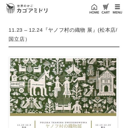
11.23 – 12.24『ヤノフ村の織物 展』(松本店/
国立店）