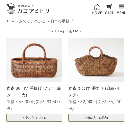
TOP
おでかけのかご
日本の手提げ
>
>
1 / 1ページ
（全28件）
青森 あけび 手提げ (こだし編
青森 あけび 手提げ (織編-リ
み ロー 大)
ング)
価格：55,000円(税込 60,500
価格：32,000円(税込 35,200
円)
円)