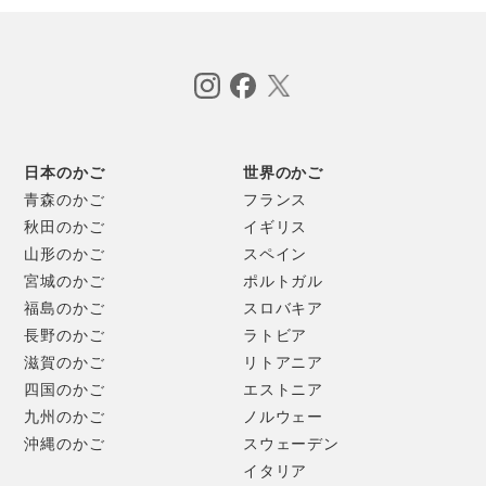
日本のかご
世界のかご
青森のかご
フランス
秋田のかご
イギリス
山形のかご
スペイン
宮城のかご
ポルトガル
福島のかご
スロバキア
長野のかご
ラトビア
滋賀のかご
リトアニア
四国のかご
エストニア
九州のかご
ノルウェー
沖縄のかご
スウェーデン
イタリア