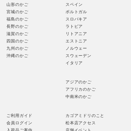
山形のかご
スペイン
宮城のかご
ポルトガル
福島のかご
スロバキア
長野のかご
ラトビア
滋賀のかご
リトアニア
四国のかご
エストニア
九州のかご
ノルウェー
沖縄のかご
スウェーデン
イタリア
アジアのかご
アフリカのかご
中南米のかご
ご利用ガイド
カゴアミドリのこと
会員ログイン
松本店アクセス
入荷品ご案内
店舗イベント