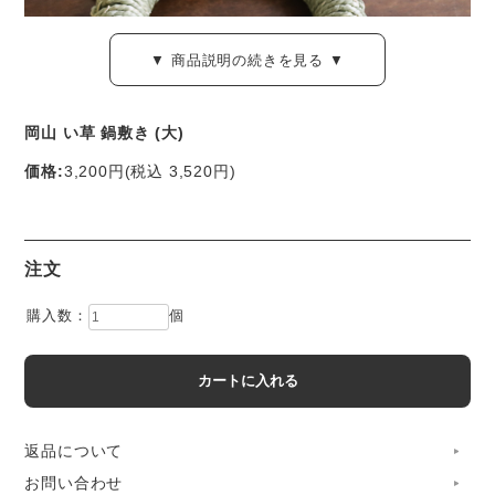
▼ 商品説明の続きを見る ▼
岡山 い草 鍋敷き (大)
価格:
3,200円
(税込 3,520円)
い草にしっかりと撚りをかけ、堅く編み上げた なべ敷きで
す。
注文
こちらは、直径約20センチの「大」サイズ。大きな土鍋も、
購入数：
個
安定感良くホールドしてくれます。
使い始めは、い草のさわやかな香りが心地よく、時間ととも
に、畳と同じ淡い茶色へと変化していきます。
返品について
お問い合わせ