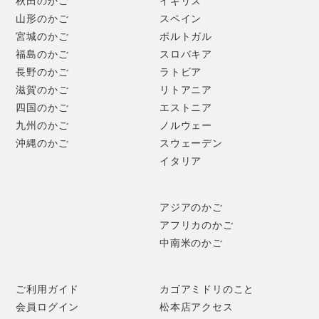
秋田のかご
イギリス
います。
山形のかご
スペイン
宮城のかご
ポルトガル
一方左縄は、日常の縄とは異なる特別な縄ということで、し
福島のかご
スロバキア
め縄などの神聖なものはあえて左綯いにするのが全国的な風
長野のかご
ラトビア
習です。
滋賀のかご
リトアニア
四国のかご
エストニア
まったく逆の動きで同じ太さの縄を綯いあげていくには鍛錬
九州のかご
ノルウェー
が必要ですが、右縄と左縄を組み合わせることで、美しい模
沖縄のかご
スウェーデン
様が浮かび上がります。
イタリア
アジアのかご
アフリカのかご
中南米のかご
ご利用ガイド
カゴアミドリのこと
会員ログイン
松本店アクセス