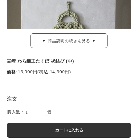
▼ 商品説明の続きを見る ▼
宮崎 わら細工たくぼ 祝結び (中)
価格:
13,000円
(税込 14,300円)
宮崎県・日之影町「わら細工たくぼ」の縁起物のお飾りで
す。
注文
神話の息づく高千穂郷で、「しめ縄」作りの技とともに受け
購入数：
個
つがれてきた わら細工。
3代目の甲斐陽一郎さんを中心に、移住者や地域の皆さんが