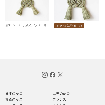
価格:6,800円(税込 7,480円)
ただいま在庫切れです
祝結びは、ねじる方向の異なる「右綯い」の縄と「左綯い」
の2本の縄を必要とします。
右利きの場合、右綯いは理にかなった動きで作業性がよいと
日本のかご
世界のかご
言われており、昔ながらの草鞋や農作業のロープがわりの縄
青森のかご
フランス
など、生活用具に使う縄は、ほとんどが右綯いで製作されて