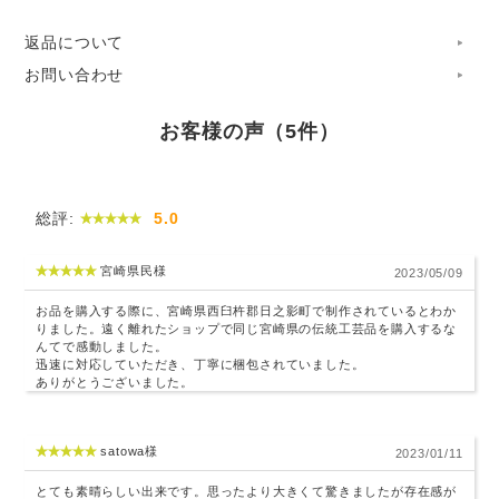
力を合わせ、棚田での米作りから製作まで一貫して手掛けて
返品について
います。
お問い合わせ
季節を問わず、場所を選ばずに飾れる、端正で力づよい作り
が特徴です。
お客様の声（5件）
「祝結び」
しっかりとつながり合うその姿から、 結婚のお
祝いや結納の品として使われることの多い形。 一度結ぶと
総評:
5.0
簡単には解けない結び方に、家内安全の願いも 込められ
た、縁起のよいお飾りです。
宮崎県民様
2023/05/09
お品を購入する際に、宮崎県西臼杵郡日之影町で制作されているとわか
りました。遠く離れたショップで同じ宮崎県の伝統工芸品を購入するな
んてで感動しました。
迅速に対応していただき、丁寧に梱包されていました。
ありがとうございました。
satowa様
2023/01/11
とても素晴らしい出来です。思ったより大きくて驚きましたが存在感が