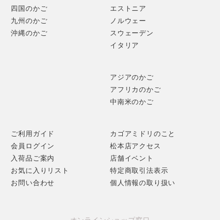
四国のかご
エストニア
九州のかご
ノルウェー
沖縄のかご
スウェーデン
イタリア
hairuシリーズは、
オーバル・スクエア・ラウンド
の3種類。
アジアのかご
アフリカのかご
中南米のかご
ご利用ガイド
カゴアミドリのこと
会員ログイン
松本店アクセス
入荷品ご案内
店舗イベント
お気に入りリスト
特定商取引法表示
お問い合わせ
個人情報の取り扱い
高さは、
100(浅め)・180(深め)・600(脚付)
の3タイプで