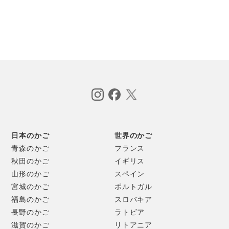
昔から親しまれてきた籐かごの雰囲気はそのままに、和にも
洋にもすっとなじむシンプルで無駄のないスタイルの収納か
ごを提案しています。
表皮を剥いた籐のつるりとした白い肌は、清潔感があって手
ざわりよく、はっとするような明るさをそなえています。
脱衣かごとしてはもちろんのこと、畳んだタオルやおもち
ゃ、手荷物入れなど、日々の多彩な収納のニーズに応えてく
れる一点です。
日本のかご
世界のかご
青森のかご
フランス
秋田のかご
イギリス
山形のかご
スペイン
宮城のかご
ポルトガル
福島のかご
スロバキア
長野のかご
ラトビア
滋賀のかご
リトアニア