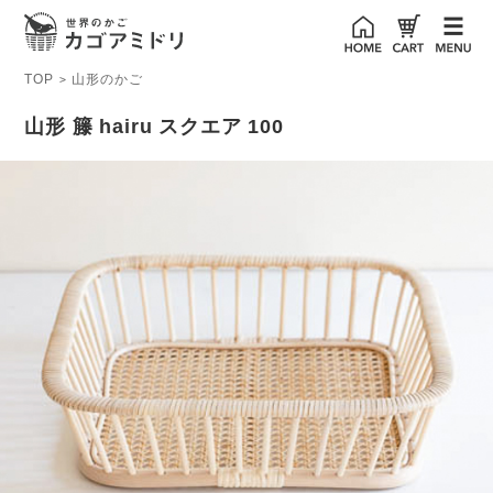
TOP
山形のかご
>
山形 籐 hairu スクエア 100