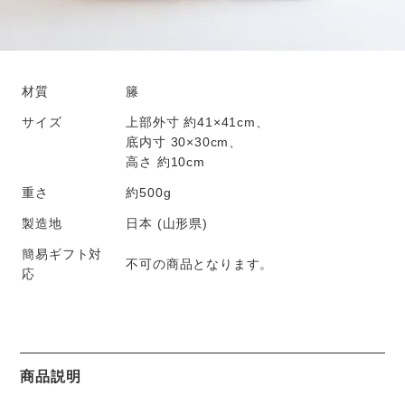
材質
籐
サイズ
上部外寸 約41×41cm、
底内寸 30×30cm、
高さ 約10cm
重さ
約500g
製造地
日本 (山形県)
簡易ギフト対
不可の商品となります。
応
商品説明