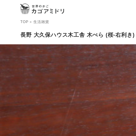
TOP
生活雑貨
>
長野 大久保ハウス木工舎 木べら (桜-右利き)