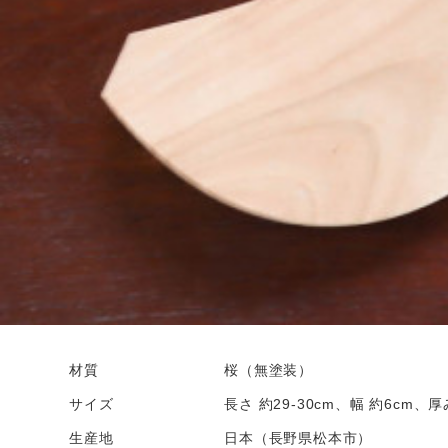
材質
桜（無塗装）
サイズ
長さ 約29-30cm、幅 約6cm、厚み
生産地
日本（長野県松本市）