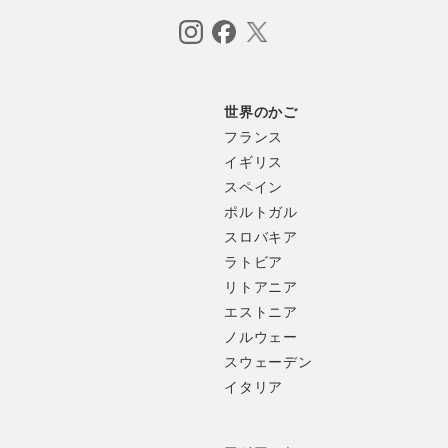
世界のかご
フランス
イギリス
スペイン
つぶしたりといった作業も、へら一本でこなせます。
ポルトガル
スロバキア
の声もふまえて生まれた、使いやすいカタチです。
ラトビア
リトアニア
エストニア
ノルウェー
スウェーデン
イタリア