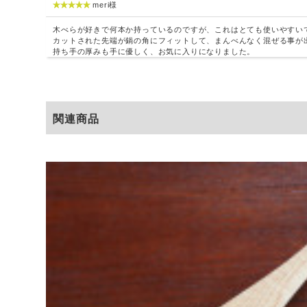
meri様
木べらが好きで何本か持っているのですが、これはとても使いやすい
カットされた先端が鍋の角にフィットして、まんべんなく混ぜる事が
持ち手の厚みも手に優しく、お気に入りになりました。
長野県松本市で「大久保ハウス木工舎」を営む木工職人
関連商品
大久保さんが手掛けているのは、「南京鉋」とよばれる
こちらは調理用の木べら。
「右利き用」
のページです。
フライパンでの炒め物に最適の一本。鍋肌にフィットし