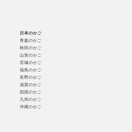
日本のかご
青森のかご
秋田のかご
山形のかご
カットされた先端部分をつかえば、食材をほぐしたり、
宮城のかご
福島のかご
柄の長さや厚みにも、こまやかな工夫が。プロの料理人
長野のかご
滋賀のかご
四国のかご
九州のかご
沖縄のかご