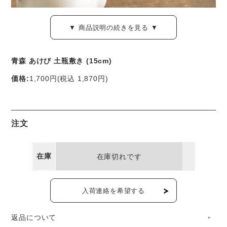
▼ 商品説明の続きを見る ▼
青森 あけび 土瓶敷き (15cm)
価格:
1,700円
(税込 1,870円)
注文
青森・弘前の伝統工芸、あけび蔓細工です。
1947年創業の老舗工房「宮本工芸」の職人の手により、一
在庫
在庫切れです
つ一つ仕上げられています。
こちらは、あけびの蔓を丸く編んだ、土瓶敷き。
入荷連絡を希望する
ポットマットや鍋敷きとしてもお使いいただける、直径約
15cmの小サイズです。
返品について