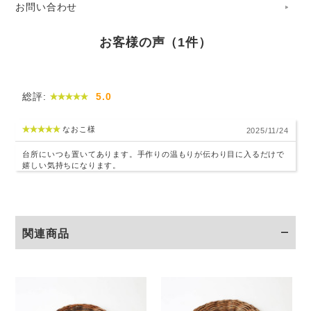
お問い合わせ
さまざまな茶色の入り混じる、やさしい天然色。シンプル
に、丈夫に編まれた一点に、あけび蔓の特徴と魅力がよく表
お客様の声（1件）
れています。
総評:
5.0
なおこ様
2025/11/24
台所にいつも置いてあります。手作りの温もりが伝わり目に入るだけで
嬉しい気持ちになります。
関連商品