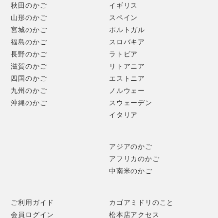
秋田のかご
イギリス
山形のかご
スペイン
宮城のかご
ポルトガル
福島のかご
スロバキア
長野のかご
ラトビア
滋賀のかご
リトアニア
四国のかご
エストニア
九州のかご
ノルウェー
沖縄のかご
スウェーデン
イタリア
アジアのかご
アフリカのかご
中南米のかご
左から、土瓶敷き(15cm)、鍋敷き小(18cm)、鍋敷き大
ご利用ガイド
カゴアミドリのこと
(21cm)。
会員ログイン
松本店アクセス