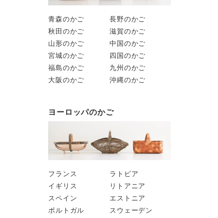
青森のかご
長野のかご
秋田のかご
滋賀のかご
山形のかご
中国のかご
宮城のかご
四国のかご
福島のかご
九州のかご
大阪のかご
沖縄のかご
ヨーロッパのかご
フランス
ラトビア
イギリス
リトアニア
スペイン
エストニア
ポルトガル
スウェーデン