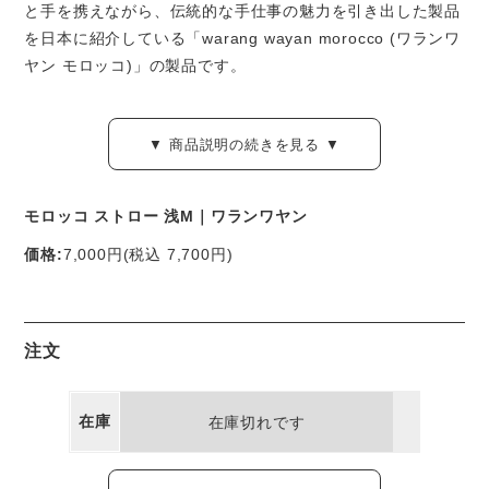
と手を携えながら、伝統的な手仕事の魅力を引き出した製品
を日本に紹介している「warang wayan morocco (ワランワ
ヤン モロッコ)」の製品です。
ストンとしたシルエットが使いやすい「ストローバスケッ
▼ 商品説明の続きを見る ▼
ト」はワランワヤンの多彩なかご製品の中でも最定番の一
つ。
モロッコ ストロー 浅M｜ワランワヤン
こちらは
「浅型」「Mサイズ」
のページです。
価格:
7,000円
(税込 7,700円)
モロッコの伝統的な作りを忠実に生かしつつ、素材の質や、
編みの技術にこだわって、細部まで丁寧に仕上げられていま
す。
注文
安定感よく自立する長方形のシルエット。日々のおでかけに
はもちろん、車での移動や、お家の中での収納にも活躍しま
在庫
在庫切れです
す。