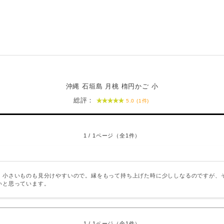
沖縄 石垣島 月桃 楕円かご 小
総評：
5.0 (1件)
1 / 1ページ（全1件）
。小さいものも見分けやすいので。縁をもって持ち上げた時に少ししなるのですが、
いと思っています。
1 / 1ページ（全1件）