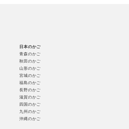
日本のかご
青森のかご
秋田のかご
山形のかご
宮城のかご
福島のかご
長野のかご
滋賀のかご
四国のかご
九州のかご
沖縄のかご