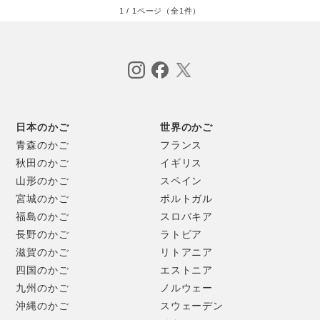
1 / 1ページ（全1件）
日本のかご
世界のかご
青森のかご
フランス
秋田のかご
イギリス
山形のかご
スペイン
宮城のかご
ポルトガル
福島のかご
スロバキア
長野のかご
ラトビア
滋賀のかご
リトアニア
四国のかご
エストニア
九州のかご
ノルウェー
沖縄のかご
スウェーデン