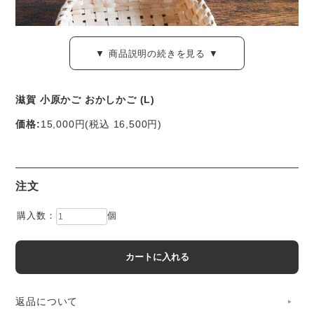
▼ 商品説明の続きを見る ▼
滋賀 小原かご おかしかご (L)
価格:
15,000円
(税込 16,500円)
「小原かご」は、滋賀県北部の山深い地域に受けつがれてき
た、イタヤカエデやモミジなどの素材で作る 木のかごで
注文
す。
購入数：
個
滋賀県北部、福井県との県境に近い奥丹生谷（おくにゅうだ
に）には、かつて7つの村がありました。麻の種をまき、豪
雪に備えてあらゆる山の恵みを蓄える。ほとんどの生活道具
を自分たちの手でつくる暮らしを続けてきました。
返品について