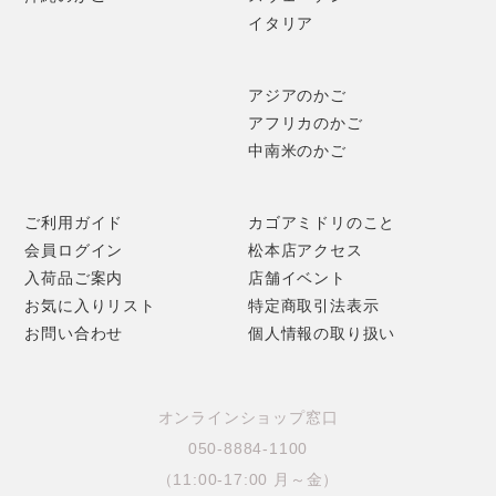
編み材には、光沢のあるモミジのへぎ材を使用。縁は、弾力
イタリア
のあるヤマウルシとヒノキの枝で巻き上げて、なめらかな手
ざわりに仕上げています。
アジアのかご
S、M、Lの3サイズが、入れ子になる作り。少しづつ深まっ
アフリカのかご
ていく色と風合いもお楽しみください。
中南米のかご
ご利用ガイド
カゴアミドリのこと
会員ログイン
松本店アクセス
入荷品ご案内
店舗イベント
お気に入りリスト
特定商取引法表示
お問い合わせ
個人情報の取り扱い
オンラインショップ窓口
050-8884-1100
（11:00-17:00 月～金）