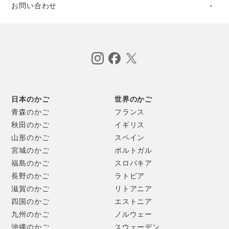
特に旧・小原村ではかごづくりが盛んに行われ、いつしか小
お問い合わせ
原かごと呼ばれるようになったそう。
軽くて丈夫。100年以上も長持ちするといわれる小原かご
は、山間部だけでなく、琵琶湖沿岸の市街地でも多く使わ
れ、地域の必要に応じてさまざまな用途のかごがつくられて
きました。
日本のかご
世界のかご
現在は余呉町に移住し、その技を今日まで受け継いできた
青森のかご
フランス
太々野㓛（つとむ）さん(88)と、荒井恵梨子さん(36)が、小
秋田のかご
イギリス
原かごの継承に取り組まれています。
山形のかご
スペイン
宮城のかご
ポルトガル
福島のかご
スロバキア
こちらは、ちいさな平たい「おやつかご」。
長野のかご
ラトビア
おやつの時間を、たのしく盛り上げてくれそうなあたたかな
滋賀のかご
リトアニア
雰囲気のテーブルかごです。
四国のかご
エストニア
九州のかご
ノルウェー
制作は、荒井恵梨子さん。
沖縄のかご
スウェーデン