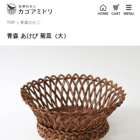
TOP
青森のかご
>
青森 あけび 菊皿（大）