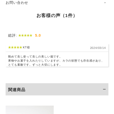
お問い合わせ
菊皿を編むためには、とても長く、太さと色のそろった蔓を
お客様の声（1件）
集める必要があります。そして急角度に曲げても折れないし
なやかな蔓を厳選し、熟練の職人の手によって、時間をかけ
て仕上げられています。
総評:
5.0
KT様
2024/03/14
眺めて良し使って良しの美しい籠です。
果物やお菓子を入れたりしていますが、カラの状態でも存在感があり、
とても素敵です。ずっと大切にします。
関連商品