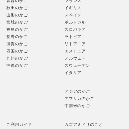
青森のかご
フランス
秋田のかご
イギリス
山形のかご
スペイン
宮城のかご
ポルトガル
福島のかご
スロバキア
長野のかご
ラトビア
滋賀のかご
リトアニア
四国のかご
エストニア
九州のかご
ノルウェー
沖縄のかご
スウェーデン
イタリア
アジアのかご
アフリカのかご
中南米のかご
ご利用ガイド
カゴアミドリのこと