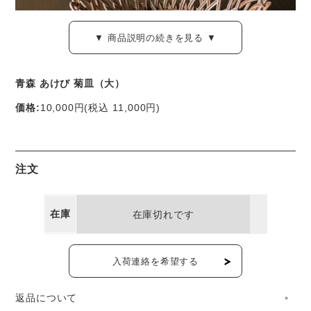
▼ 商品説明の続きを見る ▼
青森 あけび 菊皿（大）
価格:
10,000円
(税込 11,000円)
青森・弘前の伝統工芸、あけび蔓細工のかごです。
1947年創業の老舗工房「宮本工芸」の職人の手により、一
注文
つ一つ仕上げられています。
在庫
在庫切れです
「菊皿」と名付けられたこの一点は、花びらをイメージした
可憐なデザインが魅力。
入荷連絡を希望する
花びらの先端のこまやかな表現。底をぐるりと囲む足の模様
も美しく、底上げのつくりで、中に入れたものがよく映えま
返品について
す。