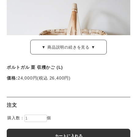
▼ 商品説明の続きを見る ▼
ポルトガル 栗 収穫かご (L)
価格:
24,000円
(税込 26,400円)
ポルトガル中部 フンダオンの近郊で作られている、栗の木
のかごです。
注文
土地が肥沃なこの一帯は、オリーブやワインの他、サクラン
購入数：
個
ボの一大産地として知られています。