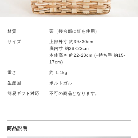
材質
栗（接合部に釘を使用）
サイズ
上部外寸 約39×30cm
底内寸 約28×22cm
本体高さ 約22-23cm (+持ち手 約15-
17cm)
重さ
約 1.1kg
生産国
ポルトガル
簡易ギフト対応
不可の商品となります。
商品説明