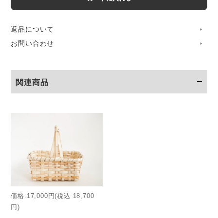
そのサクランボの収穫に 今も昔も欠かせないのが、栗の枝
を使って、箱型に組み上げたこのかごです。
返品について
冬の間に集めた若くしなやかな枝を、薄い板状に整え、手作
お問い合わせ
業でしっかりと組み上げています。
淡いベージュの栗材が目にやさしく、握りやすいハンドルに
関連商品
も特徴が感じられる、地域伝統のかごです。
価格:17,000円(税込 18,700
円)