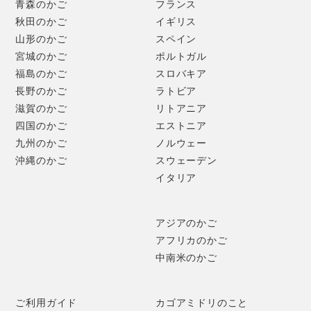
青森のかご
フランス
秋田のかご
イギリス
山形のかご
スペイン
宮城のかご
ポルトガル
福島のかご
スロバキア
長野のかご
ラトビア
滋賀のかご
リトアニア
四国のかご
エストニア
持ち手には、パインの丈夫な根を使用。ねじりをかけること
九州のかご
ノルウェー
でさらに強度を出しています。
沖縄のかご
スウェーデン
イタリア
アジアのかご
アフリカのかご
中南米のかご
ご利用ガイド
カゴアミドリのこと