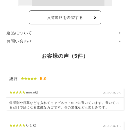
キッチンの食材ストックをはじめ、本や雑誌、道具類の収納
や持ち運びに、とても使いやすいサイズ感です。
入荷連絡を希望する
持ち手は、丈夫なパインの根の使ったしっかりとした作り。
返品について
床置きでも使いやすい形状で、重さのあるものの保管や移動
お問い合わせ
を助けてくれます。
お客様の声（5件）
木の温かみ、やさしさが伝わってくる素朴なたたずまい。お
部屋にぱっと自然な明るさを添えてくれます。
総評:
5.0
moco様
2025/07/25
保湿剤や目薬などを入れてキャビネットの上に置いています。置いてい
るだけで絵になる素敵なカゴです。色の変化なども楽しみです。
いと様
2020/04/15