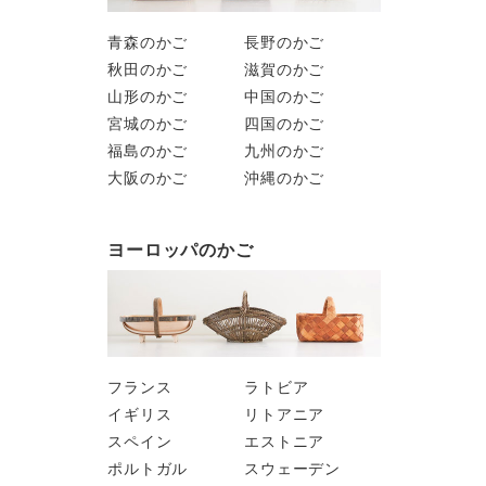
青森のかご
長野のかご
秋田のかご
滋賀のかご
山形のかご
中国のかご
宮城のかご
四国のかご
福島のかご
九州のかご
大阪のかご
沖縄のかご
ヨーロッパのかご
フランス
ラトビア
イギリス
リトアニア
スペイン
エストニア
ポルトガル
スウェーデン