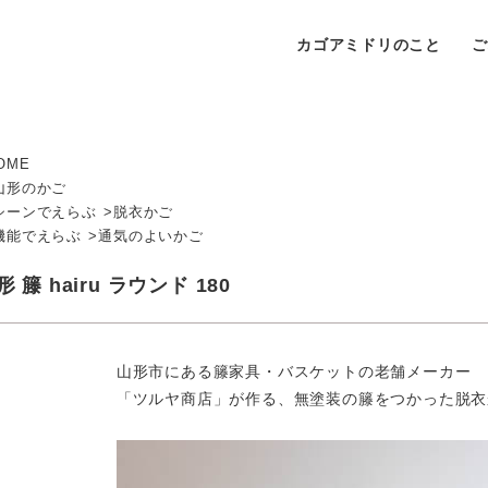
カゴアミドリのこと
OME
山形のかご
シーンでえらぶ
脱衣かご
機能でえらぶ
通気のよいかご
形 籐 hairu ラウンド 180
山形市にある籐家具・バスケットの老舗メーカー
「ツルヤ商店」が作る、無塗装の籐をつかった脱衣