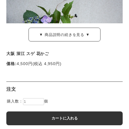
▼ 商品説明の続きを見る ▼
大阪 深江 スゲ 花かご
価格:
4,500円
(税込 4,950円)
大阪・深江の菅細工。小ぶりの花かごです。
注文
ツヤツヤとして水はじきのよい「菅(スゲ)」草をたくみに編
んだ、美しい仕上がりです。
購入数：
個
小物入れとしてはもちろん、小さな花瓶や落としをいれて、
草花との組み合わせもぜひ楽しんでみて下さい。