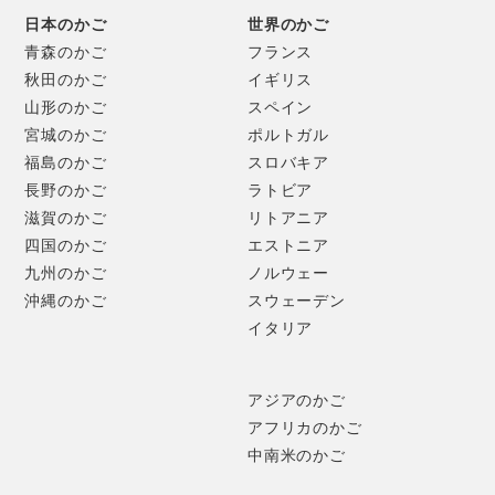
ドーナツ型の底をはめ込んだ作り。底内寸は約9cmです。
日本のかご
世界のかご
青森のかご
フランス
秋田のかご
イギリス
山形のかご
スペイン
宮城のかご
ポルトガル
福島のかご
スロバキア
長野のかご
ラトビア
滋賀のかご
リトアニア
四国のかご
エストニア
九州のかご
ノルウェー
沖縄のかご
スウェーデン
イタリア
アジアのかご
アフリカのかご
大阪市東成区の深江は、かつて一帯に生い茂っていた良質な
中南米のかご
菅を利用した、菅細工の長い伝統が残る地です。