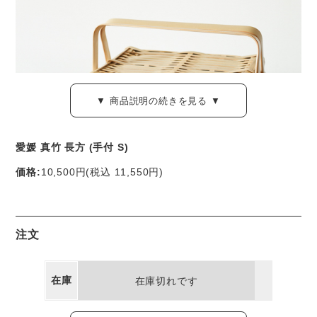
▼ 商品説明の続きを見る ▼
愛媛 真竹 長方 (手付 S)
価格:
10,500円
(税込 11,550円)
愛媛・松山にて竹細工を手掛けている 松田由紀さんによる
角物のかごです。
注文
カッチリと四角い箱型のつくり。
在庫
在庫切れです
ふたや持ち手も取り付けられる「角物」（かくもの）は、九
州地方で広く作られてきた竹細工の種類の一つです。