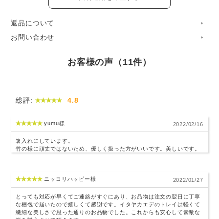
返品について
お問い合わせ
お客様の声（11件）
総評:
4.8
yumu様
2022/02/16
食卓を明るく彩る白木のかご。布やペーパーナプキンと組み
箸入れにしています。
合わせるのも一案です。
竹の様に頑丈ではないため、優しく扱った方がいいです。美しいです。
ニッコリハッピー様
2022/01/27
とっても対応が早くてご連絡がすぐにあり、お品物は注文の翌日に丁寧
な梱包で届いたので嬉しくて感謝です。イタヤカエデのトレイは軽くて
繊細な美しさで思った通りのお品物でした。これからも安心して素敵な