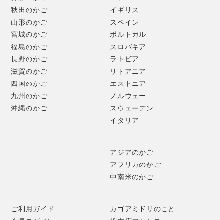
秋田のかご
イギリス
山形のかご
スペイン
宮城のかご
ポルトガル
福島のかご
スロバキア
長野のかご
ラトビア
滋賀のかご
リトアニア
四国のかご
エストニア
九州のかご
ノルウェー
沖縄のかご
スウェーデン
イタリア
アジアのかご
アフリカのかご
中南米のかご
＜角館のイタヤ細工＞
歴史ある武家屋敷が立ち並び、東北の小京都と呼ばれる角
ご利用ガイド
カゴアミドリのこと
館。