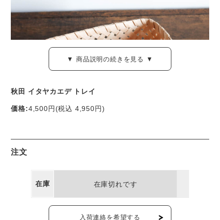
▼ 商品説明の続きを見る ▼
秋田 イタヤカエデ トレイ
価格:
4,500円
(税込 4,950円)
イタヤカエデの若木をていねいに削って編み上げる、秋田県
角館に伝わるかごです。
注文
長方形のトレイは、カトラリーや、小さな器などの収納に使
在庫
在庫切れです
いやすいサイズ。材料をぎりぎりまで薄く削りあげた、ごく
軽く、繊細な仕上がりです。
入荷連絡を希望する