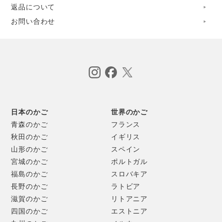
返品について
細くカットした皮を、指先で撚り、紐を作ると同時にかごを
お問い合わせ
編んでいく独特の技法は、２つの難しい動作を一度に行うよ
うなもので、かなりの熟練が必要とされます。
紐の太さは、用途に合わせて、極細から極太まで自在に変え
ることができ、太さによって多彩な表情が生まれます。
ほどよい固さと弾力。
日本のかご
世界のかご
木型を使って編むため、かっちりと整った形に仕上がってい
青森のかご
フランス
るのも、バレリアさんのかごの特徴です。
秋田のかご
イギリス
山形のかご
スペイン
宮城のかご
ポルトガル
こちらは、一本の長い紐を撚りながら編み進んでいき、一筆
福島のかご
スロバキア
書きのようにすべてがつながっている、という魔法のような
長野のかご
ラトビア
編み方の一点。じっくり眺めてみてください。
滋賀のかご
リトアニア
四国のかご
エストニア
色の違いはトウモロコシの品種のちがい。複数の品種を組み