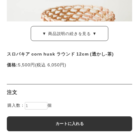
▼ 商品説明の続きを見る ▼
スロバキア corn husk ラウンド 12cm (透かし-茶)
価格:
5,500円
(税込 6,050円)
中央ヨーロッパのスロバキアに受けつがれるトウモロコシ細
工。
注文
スロバキア国内でも数少ない作り手のお一人、バレリア・ギ
購入数：
個
ュルシオヴァさんによる作品です。
収穫したてのトウモロコシからはぎ取り、選別・洗浄・乾燥
した「皮」の部分を素材とする、伝統の手仕事です。