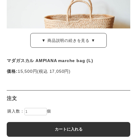
▼ 商品説明の続きを見る ▼
マダガスカル AMPIANA marche bag (L)
価格:
15,500円
(税込 17,050円)
ラフィア素材を緻密に編みこんだ、しなやかなバッグ。
注文
マダガスカルを拠点としたバッグブランド「AMPIANA」
（アンピアーナ）の製品です。
購入数：
個
こちらは、マルシェバッグのLサイズです。
Lサイズは、1泊旅行の荷物が無理なく収まる、頼もしいサイ