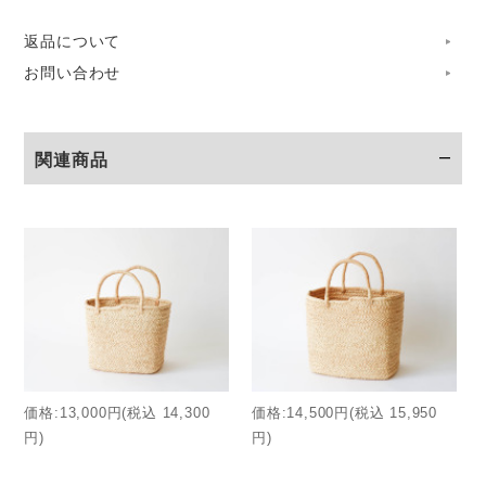
ズ感。約20Lの容量があり、日々のお買い物から旅行まで、
返品について
荷物が多い日も軽快に持ち歩けます。
お問い合わせ
マダガスカルの日常に欠かすことのできないマルシェバッ
グ。
関連商品
AMPIANAでは、一般的なヤシの葉や水草素材に代えて、よ
り強く、しなやかで、美しいツヤを持つ素材である「ラフィ
ア椰子の繊維」をつかって制作をしています。
現地で愛されているカゴのスタイルはそのままに、高い耐久
性と、日々の使いやすさにフォーカスして細部をブラッシュ
アップ。
価格:13,000円(税込 14,300
価格:14,500円(税込 15,950
シンプルな見た目の中に、沢山の工夫が隠されています。
円)
円)
職人たちの手作業により、一目一目、時間をかけて編み上げ