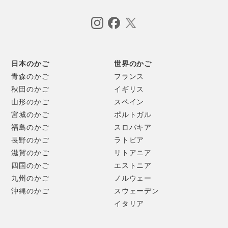
日本のかご
世界のかご
青森のかご
フランス
秋田のかご
イギリス
山形のかご
スペイン
宮城のかご
ポルトガル
福島のかご
スロバキア
長野のかご
ラトビア
滋賀のかご
リトアニア
四国のかご
エストニア
九州のかご
ノルウェー
沖縄のかご
スウェーデン
イタリア