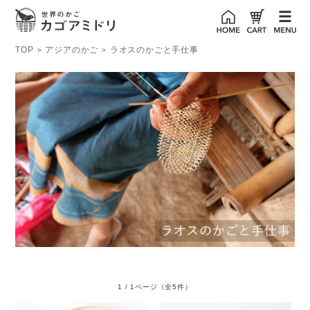
TOP
アジアのかご
ラオスのかごと手仕事
>
>
1 / 1ページ
（全5件）