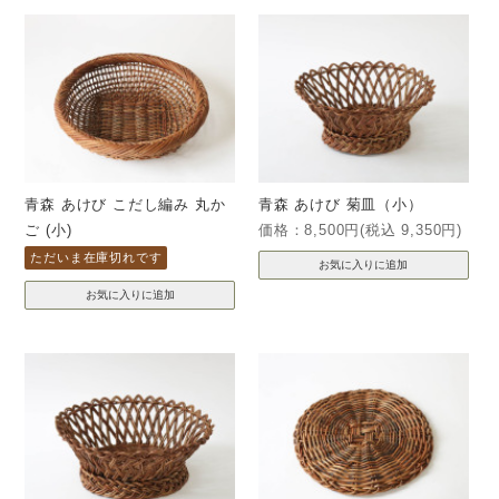
青森 あけび こだし編み 丸か
青森 あけび 菊皿（小）
ご (小)
価格：8,500円(税込 9,350円)
ただいま在庫切れです