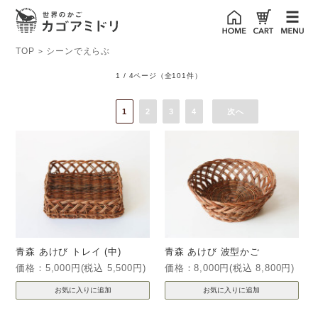
TOP
シーンでえらぶ
>
1 / 4ページ
（全101件）
1
2
3
4
次へ
青森 あけび トレイ (中)
青森 あけび 波型かご
価格：5,000円(税込 5,500円)
価格：8,000円(税込 8,800円)