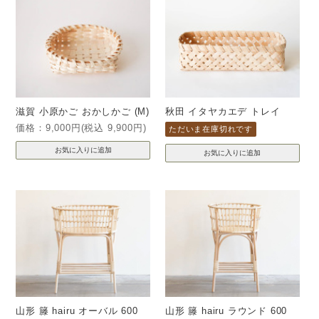
滋賀 小原かご おかしかご (M)
秋田 イタヤカエデ トレイ
価格：9,000円(税込 9,900円)
ただいま在庫切れです
山形 籐 hairu オーバル 600
山形 籐 hairu ラウンド 600