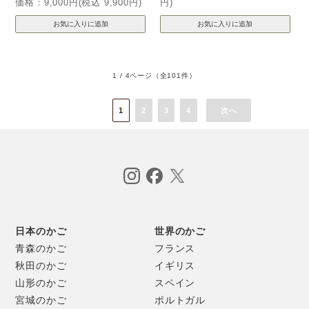
価格：9,000円(税込 9,900円)
円)
1 / 4ページ
（全101件）
1
2
3
4
次へ
日本のかご
世界のかご
青森のかご
フランス
秋田のかご
イギリス
山形のかご
スペイン
宮城のかご
ポルトガル