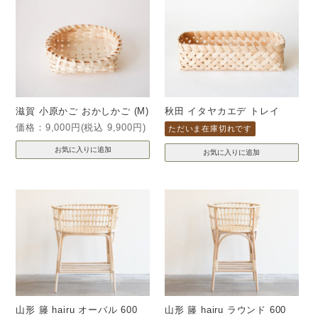
滋賀 小原かご おかしかご (M)
秋田 イタヤカエデ トレイ
価格：9,000円(税込 9,900円)
ただいま在庫切れです
山形 籐 hairu オーバル 600
山形 籐 hairu ラウンド 600