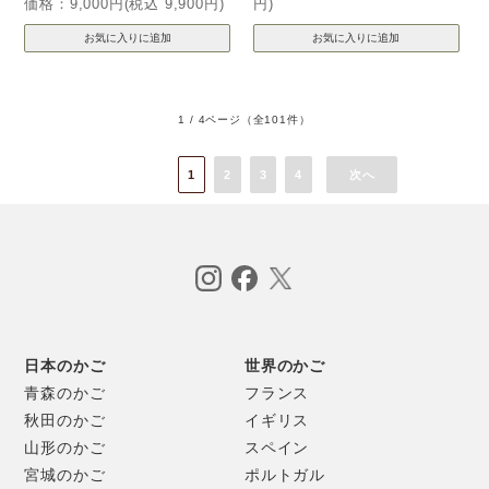
価格：9,000円(税込 9,900円)
円)
1 / 4ページ
（全101件）
1
2
3
4
次へ
日本のかご
世界のかご
青森のかご
フランス
秋田のかご
イギリス
山形のかご
スペイン
宮城のかご
ポルトガル