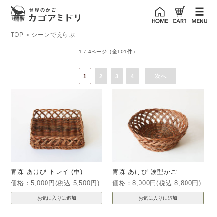
TOP
シーンでえらぶ
>
1 / 4ページ
（全101件）
1
2
3
4
次へ
青森 あけび トレイ (中)
青森 あけび 波型かご
価格：5,000円(税込 5,500円)
価格：8,000円(税込 8,800円)