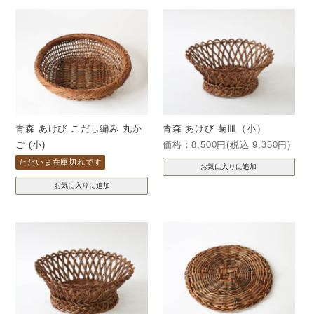
青森 あけび こだし編み 丸か
青森 あけび 菊皿（小）
ご (小)
価格：8,500円(税込 9,350円)
ただいま在庫切れです