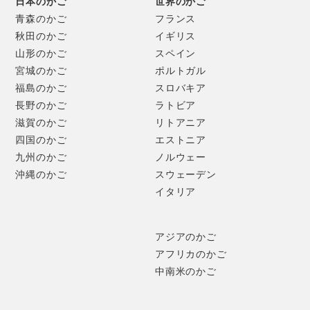
日本のかご
世界のかご
青森のかご
フランス
秋田のかご
イギリス
山形のかご
スペイン
宮城のかご
ポルトガル
福島のかご
スロバキア
長野のかご
ラトビア
滋賀のかご
リトアニア
四国のかご
エストニア
九州のかご
ノルウェー
沖縄のかご
スウェーデン
イタリア
アジアのかご
アフリカのかご
中南米のかご