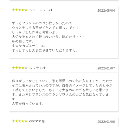
シャーロット様
2022/08/04
ずっとフランスのカゴが欲しかったので
やっと手にする事ができとても嬉しいです！
しっかりした作りと可愛い形。
大切な物を入れて持ち歩いたり、眺めたり・・・
私の癒しです。
丈夫なカゴは一生もの。
ずっとずっと大切にさせていただきますね。
ルフラン様
2022/01/07
作りがしっかりしていて、形も可愛いので気に入りました。ただサ
イズは表示されていたのですが、自分のイメージしていたのと小さ
く感じてしまいました。ちょっと大きめのカゴも欲しいと思いま
す。また同じフランスのフランソワさんのカゴも気になっていま
す。
入荷を待っています。
eveママ様
2022/01/06