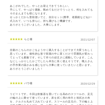
あこがれでした。やっとお迎えできてうれしい。
手にして、やっぱり素敵。眺めてるだけでうっとり。何を入れても
そのまんまでも様になります。
せっかくだから普段使いでと、自分セット(携帯、老眼鏡などね)一
式入れて、いつも傍らに。持ち運びもご機嫌です。
ありがとうございました。大事にします。
らと様
2021/12/07
念願のこちらのかごをようやく購入することができて大変うれしく
思っています。個性的な形で部屋の中に置くだけで雰囲気が変わっ
てとっても素敵です。そして作りの頑丈さに感動しています。こん
なにしっかりしたかごでしたら本当に長く使えそうです。職人さん
の手作業の温かみを感じながら大事に使っていきたいと思います。
ありがとうございました！
バウ様
2020/12/29
リピートです。今回は炊飯器を置いている高めのスツールの、足元
の輪の上に乗せて使っています。床を拭く用の布巾と埃拭きの布
を、クルクル丸めて入れています。スツールの足元の、下の輪と上