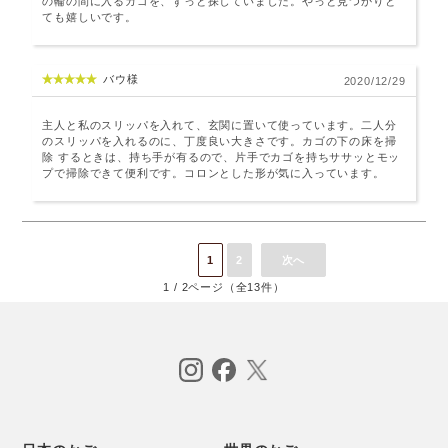
の輪の間に入るカゴを、ずっと探していました。やっと見つかりと
ても嬉しいです。
バウ様
2020/12/29
主人と私のスリッパを入れて、玄関に置いて使っています。二人分
のスリッパを入れるのに、丁度良い大きさです。カゴの下の床を掃
除 するときは、持ち手が有るので、片手でカゴを持ちササッとモッ
プで掃除できて便利です。コロンとした形が気に入っています。
1
2
次へ
1 / 2ページ（全13件）