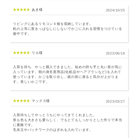
あき様
2024/10/25
リビングにあるリモコン４個を収納しています。
机の上等に置きっぱなしにしないでかごに入れる習慣をつけている
最中です。
リエ様
2023/06/18
入荷を待ち、やっと購入できました。短めの持ち手と丸い形が気に
入っています。朝の身支度用品(化粧品やヘアブラシなど)を入れて
使っています。かごを取り出し、鏡の前に座ると気分が上がりま
す。美しいかごです。
マックス様
2023/03/27
入荷待ちしてやっとうちにやってきてくれました。
形も色も大きさも愛らしく、でもとてもしっかりとした作りで本当
に素敵です。
毛糸玉やパッチワークのはぎれを入れています。